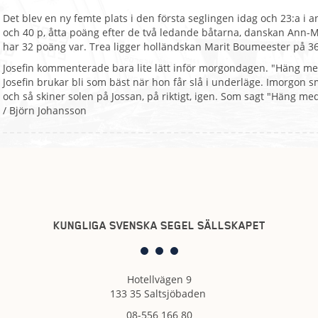
Det blev en ny femte plats i den första seglingen idag och 23:a i an
och 40 p, åtta poäng efter de två ledande båtarna, danskan Ann-
har 32 poäng var. Trea ligger holländskan Marit Boumeester på 3
Josefin kommenterade bara lite lätt inför morgondagen. "Häng med 
Josefin brukar bli som bäst när hon får slå i underläge. Imorgon s
och så skiner solen på Jossan, på riktigt, igen. Som sagt "Häng me
/ Björn Johansson
KUNGLIGA SVENSKA SEGEL SÄLLSKAPET
Hotellvägen 9
133 35 Saltsjöbaden
08-556 166 80