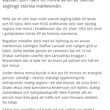
seglings största märkesmän.
Pelle var en stor man inom svensk segling både till lands
och till sjöss, dels som KSSS ordförande dels som skicklig
seglare inte minst i Drakklassen där OS silver 1952 och vinst
i guldpokalen hörde till de främsta meriterna.
Regattan inleddes dock med en hyllning av en annan
märkesman nämligen Staffan Larsvall som nyligen gick ur
tiden. Detta skedde genom en ceremoni där ett 15-tal
Drakar samlades utanför den Larsvallska bryggan i
Moranviken där vi lade ner en krans på vattnet och höll en
tyst minut.
Under denna minut kunde vi dra oss till minnes en energisk
person, ständigt i rörelse, ständigt uppfinningsrik,
entreprenör, duktig seglare i ett otal klasser, de sista åren i
Drake oftast med kamraterna Andersson och Kjellin, duktig
slalomåkare och Saltsjöbadsprofil. Men framför allt en
person man blev glad att träffa och som försvann alldeles
för tidigt.
Sedan tog uppgiften på havet vid och vädret var relativt