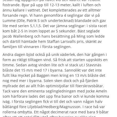
fostrande. Byar på upp till 12-13 meter, kallt i luften och
ännu kallare i vattnet. Det kompletterades av ett alltmer
forsande regn. Vi hann genomföra 4 seglingar där vi på
Lumme (Olle, Patrik S och undertecknad) blandade och gav
lite med serien 5,1,1,5. Det var jämna seglingar: i sista racet
kom båt 2-5 in inom loppet av 5 sekunder. Bäst seglade
Jacob Wallenberg och hans besättning på Ming som ledde
och därtill hämtade hem Staffan Larsvalls pris, skänkt av
familjen till vinnaren i första seglingen.
Andra dagen bjöd också på unik väderlek, den här gången i
form av rikligt tilltagen vind. Så frisk att starten uppsköts en
timme. Sedan avtog vinden lite och vi stack ut.I Stavsnäs
blåste det 15 m/s med 17 i byarna. Sannolikt var det inte
fullt lika mycket på Baggen men kring en 13 m/s blåste det
nog med mer i byarna. Solen sken dock och på fjärden
myllrade det av allt från optimistjollar till föerskrovsbåtar.
Tack vare den eminenta seglingledningen med Jocke Ameln
som härförare lades det upp fina banor och vi kunde komma
iväg. I första seglingen fick vi till det och vann någon halv
båtlängd före Liljeblad/Hedberg/Magnusson. I race två var
rollerna ombytta. Ett något decimerat race med bara 9 båtar