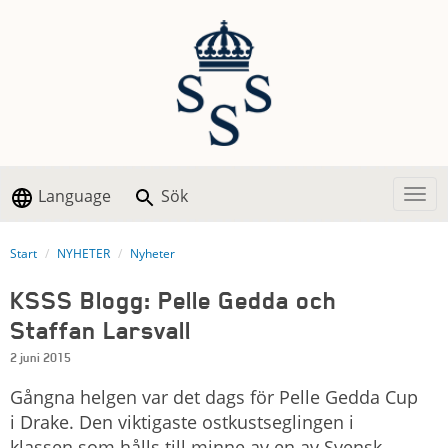
Language
Sök
Togg
Start
NYHETER
Nyheter
KSSS Blogg: Pelle Gedda och
Staffan Larsvall
2 juni 2015
Gångna helgen var det dags för Pelle Gedda Cup
i Drake. Den viktigaste ostkustseglingen i
klassen som hålls till minne av en av Svensk