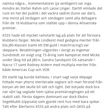
nämna några… Kommentatorer (ja verkligen!) var inga
mindre än Stefan Rahm och Lasse Linger. Därtill vimlade det
runt en hel del publik i det vackra vädret (Sune var där!),
inte minst på lördagen och söndagen samt alla deltagare
från de 18 klubbarna som ställde upp i denna Allsvenska
premiär.
KSSS hade ett mycket ramstarkt lag på plats för att försvara
klubbens färger. Micke Lindkvist med gedigna meriter från
bla J80-klassen (samt ett EM-guld i matchracing!) var
skeppare. Besättningen utgjordes i övrigt av Ingemar
Sundstedt, en evigt ung 73-åring som kamperat med Micke
under lång tid på J80:n, Sandra Sandqvist OS-satsande i
Nacra 17 samt Rodney Ardern med multipla meriter från
både Americas Cup och VOR.
Ett starkt lag kunde behövas, i snart sagt varje ekipage
hittade man ytterst meriterade seglare och man förstod från
början att det skulle bli tätt och tight. Det började dock bra
när vårt lag seglade hem själva premiärseglingen på ett
stabilt sätt. Första dagens dominant var dock Ekolns
Segelklubb (Uppsala) som gjorde rent hus med bara spikar .
Tätt efter återfanns KSSS på andra plats och GKSS på