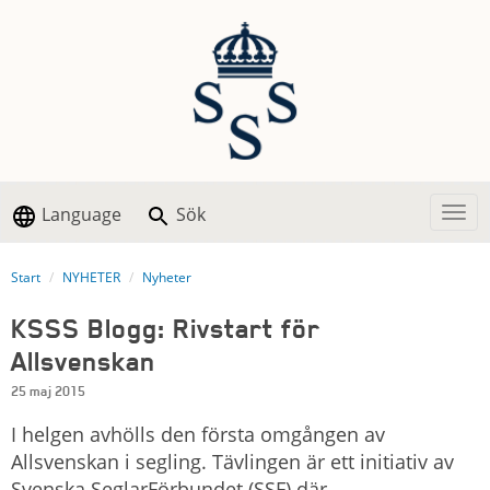
Language
Sök
Togg
Start
NYHETER
Nyheter
KSSS Blogg: Rivstart för
Allsvenskan
25 maj 2015
I helgen avhölls den första omgången av
Allsvenskan i segling. Tävlingen är ett initiativ av
Svenska SeglarFörbundet (SSF) där