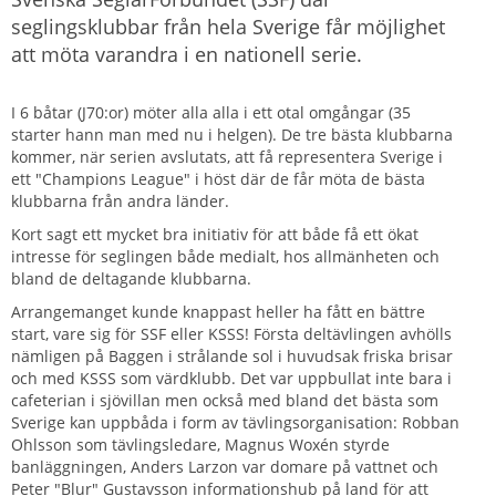
seglingsklubbar från hela Sverige får möjlighet
att möta varandra i en nationell serie.
I 6 båtar (J70:or) möter alla alla i ett otal omgångar (35
starter hann man med nu i helgen). De tre bästa klubbarna
kommer, när serien avslutats, att få representera Sverige i
ett "Champions League" i höst där de får möta de bästa
klubbarna från andra länder.
Kort sagt ett mycket bra initiativ för att både få ett ökat
intresse för seglingen både medialt, hos allmänheten och
bland de deltagande klubbarna.
Arrangemanget kunde knappast heller ha fått en bättre
start, vare sig för SSF eller KSSS! Första deltävlingen avhölls
nämligen på Baggen i strålande sol i huvudsak friska brisar
och med KSSS som värdklubb. Det var uppbullat inte bara i
cafeterian i sjövillan men också med bland det bästa som
Sverige kan uppbåda i form av tävlingsorganisation: Robban
Ohlsson som tävlingsledare, Magnus Woxén styrde
banläggningen, Anders Larzon var domare på vattnet och
Peter "Blur" Gustavsson informationshub på land för att