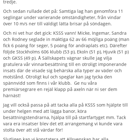
tredje.
Och sedan rullade det på: Samtiga lag han genomföra 11
seglingar under varierande omständigheter, från vindar
över 10 m/s ner till väldigt lätta brisar på söndagen.
Och ni vet hur det gick: KSSS vann! Micke, Ingemar, Sandra
och Rodney seglade in mäktiga 62 av 66 möjliga poäng (man
fick 6 poäng för seger, 5 poäng för andraplats etc). Därefter
följde Stockholms 606 klubb (53 p), Ekoln (51 p), Hjuvik (51 p)
och GKSS (49 p). Å Sällskapets vägnar skulle jag vilja
gratulera vår vinnarbesättning till en otroligt imponerande
insats där de visade sig behärska alla typer av väder och
motstånd. Otroligt kul och speglar kan jag tycka den
spännvidd som finns i vår klubb. Ge nu våra
premiärsegrare en rejäl klapp på axeln när ni ser dem
härnäst!
Jag vill också passa på att tacka alla på KSSS som hjälpte till
under helgen med att lägga banor, köra
besättningstendrarna, hjälpa till på startfartyget mm. Tack
vara era insatser blev det ett arrangemang vi kunde vara
stolta över att stå värdar för!
Slutligen kan vi konstatera att Allsvenskan har alla