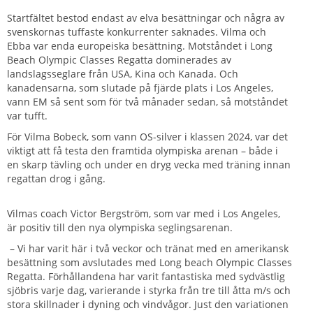
Startfältet bestod endast av elva besättningar och några av
svenskornas tuffaste konkurrenter saknades. Vilma och
Ebba var enda europeiska besättning. Motståndet i Long
Beach Olympic Classes Regatta dominerades av
landslagsseglare från USA, Kina och Kanada. Och
kanadensarna, som slutade på fjärde plats i Los Angeles,
vann EM så sent som för två månader sedan, så motståndet
var tufft.
För Vilma Bobeck, som vann OS-silver i klassen 2024, var det
viktigt att få testa den framtida olympiska arenan – både i
en skarp tävling och under en dryg vecka med träning innan
regattan drog i gång.
Vilmas coach Victor Bergström, som var med i Los Angeles,
är positiv till den nya olympiska seglingsarenan.
– Vi har varit här i två veckor och tränat med en amerikansk
besättning som avslutades med Long beach Olympic Classes
Regatta. Förhållandena har varit fantastiska med sydvästlig
sjöbris varje dag, varierande i styrka från tre till åtta m/s och
stora skillnader i dyning och vindvågor. Just den variationen