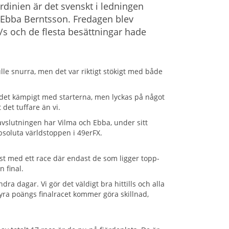
rdinien är det svenskt i ledningen
Ebba Berntsson. Fredagen blev
/s och de flesta besättningar hade
ulle snurra, men det var riktigt stökigt med både
de det kämpigt med starterna, men lyckas på något
 det tuffare än vi.
 avslutningen har Vilma och Ebba, under sitt
bsoluta världstoppen i 49erFX.
st med ett race där endast de som ligger topp-
n final.
ra dagar. Vi gör det väldigt bra hittills och alla
 fyra poängs finalracet kommer göra skillnad,