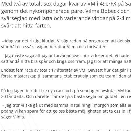
Med två av totalt sex dagar kvar av VM i 49erFX på Sa
genom det nykomponerade paret Vilma Bobeck och 
svårseglad med lätta och varierande vindar på 2-4 m
svårt att hitta farten.
- Idag var det riktigt klurigt. Vi såg redan på prognosen att det sk
vindhål och svåra vågor, berättar Vilma och fortsätter:
- ⁠Jag måste säga att jag är förvånad över hur vi löser det. Vi ha
sätt ändå hitta bra spår och kriga oss fram. Jag tror att många haft
Endast fem race av totalt 17 återstår av VM. Oavsett hur det går i
första mästerskap tillsammans, etablerat sig som ett team i den a
På lördagen blir det tre nya race och på söndagen avslutas VM för
20 får delta. Och därefter får de fyra bästa segla om guldet i en re
– Jag tror vi ska gå ut med samma inställning i morgon som alla and
poäng vi kan spara för att ge oss bästa möjligheten att ta oss in i
säger Vilma.