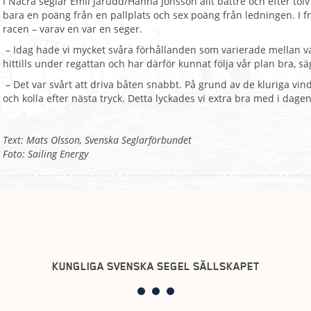
I Nacra seglar Emil Järudd/Hanna Jonsson allt bättre och efter tolv 
bara en poäng från en pallplats och sex poäng från ledningen. I fr
racen – varav en var en seger.
– Idag hade vi mycket svåra förhållanden som varierade mellan var
hittills under regattan och har därför kunnat följa vår plan bra, s
– Det var svårt att driva båten snabbt. På grund av de kluriga vind
och kolla efter nästa tryck. Detta lyckades vi extra bra med i dagen
Text: Mats Olsson, Svenska Seglarförbundet
Foto: Sailing Energy
KUNGLIGA SVENSKA SEGEL SÄLLSKAPET