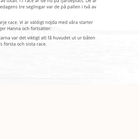
av totalt 17 race är de nu på fjärdeplats. De är
edagens tre seglingar var de på pallen i två av
je race. Vi är väldigt nöjda med våra starter
äger Hanna och fortsätter:
arna var det viktigt att få huvudet ut ur båten
s första och sista race.