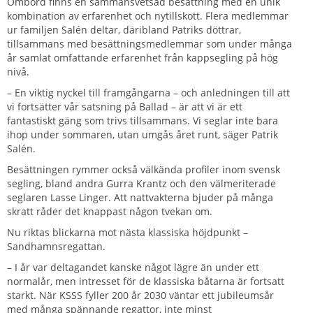
Ombord finns en sammansvetsad besättning med en unik
kombination av erfarenhet och nytillskott. Flera medlemmar
ur familjen Salén deltar, däribland Patriks döttrar,
tillsammans med besättningsmedlemmar som under många
år samlat omfattande erfarenhet från kappsegling på hög
nivå.
– En viktig nyckel till framgångarna – och anledningen till att
vi fortsätter vår satsning på Ballad – är att vi är ett
fantastiskt gäng som trivs tillsammans. Vi seglar inte bara
ihop under sommaren, utan umgås året runt, säger Patrik
Salén.
Besättningen rymmer också välkända profiler inom svensk
segling, bland andra Gurra Krantz och den välmeriterade
seglaren Lasse Linger. Att nattvakterna bjuder på många
skratt råder det knappast någon tvekan om.
Nu riktas blickarna mot nästa klassiska höjdpunkt –
Sandhamnsregattan.
– I år var deltagandet kanske något lägre än under ett
normalår, men intresset för de klassiska båtarna är fortsatt
starkt. När KSSS fyller 200 år 2030 väntar ett jubileumsår
med många spännande regattor, inte minst