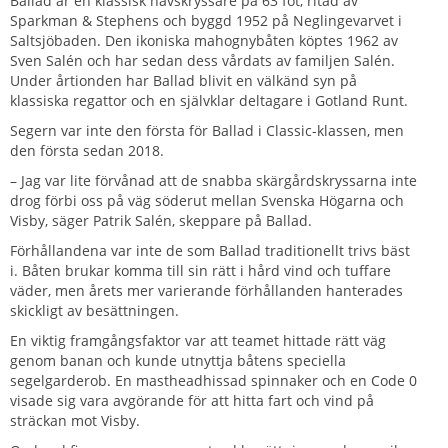
Ballad är en klassisk havskryssare på 63 fot, ritad av
Sparkman & Stephens och byggd 1952 på Neglingevarvet i
Saltsjöbaden. Den ikoniska mahognybåten köptes 1962 av
Sven Salén och har sedan dess vårdats av familjen Salén.
Under årtionden har Ballad blivit en välkänd syn på
klassiska regattor och en självklar deltagare i Gotland Runt.
Segern var inte den första för Ballad i Classic-klassen, men
den första sedan 2018.
– Jag var lite förvånad att de snabba skärgårdskryssarna inte
drog förbi oss på väg söderut mellan Svenska Högarna och
Visby, säger Patrik Salén, skeppare på Ballad.
Förhållandena var inte de som Ballad traditionellt trivs bäst
i. Båten brukar komma till sin rätt i hård vind och tuffare
väder, men årets mer varierande förhållanden hanterades
skickligt av besättningen.
En viktig framgångsfaktor var att teamet hittade rätt väg
genom banan och kunde utnyttja båtens speciella
segelgarderob. En mastheadhissad spinnaker och en Code 0
visade sig vara avgörande för att hitta fart och vind på
sträckan mot Visby.