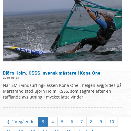
Björn Holm, KSSS, svensk mästare i Kona One
2019-09-24
När SM i vindsurfingklassen Kona One i helgen avgjordes på
Marstrand stod Björn Holm, KSSS, som segrare efter en
rafflande avslutning i mycket lätta vindar
❮ Föregående
3
4
5
6
7
8
9
10