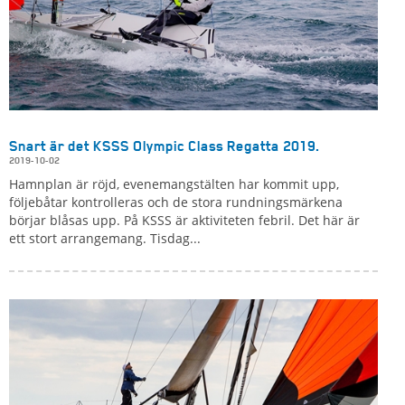
Snart är det KSSS Olympic Class Regatta 2019.
2019-10-02
Hamnplan är röjd, evenemangstälten har kommit upp,
följebåtar kontrolleras och de stora rundningsmärkena
börjar blåsas upp. På KSSS är aktiviteten febril. Det här är
ett stort arrangemang. Tisdag...