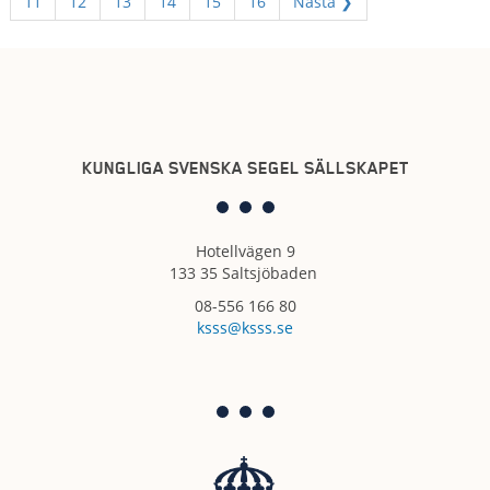
11
12
13
14
15
16
Nästa ❯
KUNGLIGA SVENSKA SEGEL SÄLLSKAPET
Hotellvägen 9
133 35 Saltsjöbaden
08-556 166 80
ksss@ksss.se