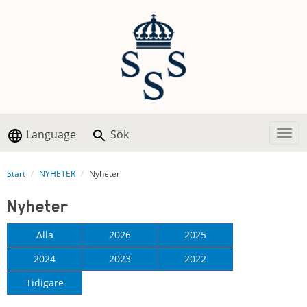
Language
Sök
Togg
Start
NYHETER
Nyheter
Nyheter
Alla
2026
2025
2024
2023
2022
Tidigare