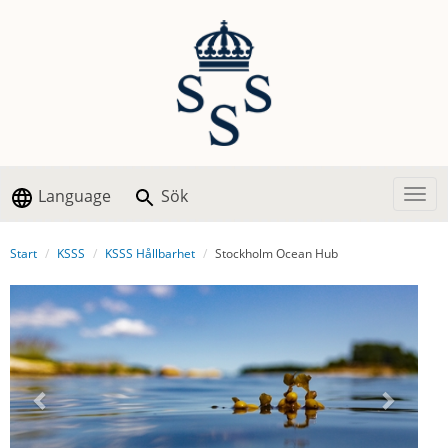
Language
Sök
Togg
Start
KSSS
KSSS Hållbarhet
Stockholm Ocean Hub