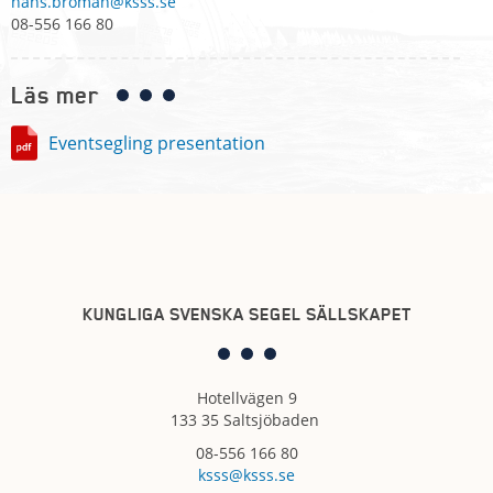
hans.broman@ksss.se
08-556 166 80
Läs mer
Eventsegling presentation
KUNGLIGA SVENSKA SEGEL SÄLLSKAPET
Hotellvägen 9
133 35 Saltsjöbaden
08-556 166 80
ksss@ksss.se