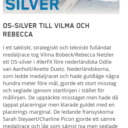
OS-SILVER TILL VILMA OCH
REBECCA
I ett taktiskt, strategiskt och tekniskt fulländat
medaljrace tog Vilma Bobeck/Rebecca Netzler
ett OS-silver i 49erFX före nederländska Odile
van Aanholt/Anette Duetz. Nederländskorna,
som ledde medaljracet och hade guldläge några
hundra meter före mål, gjorde ett stort misstag
och seglade igenom startlinjen i stället för
mållinjen. De upptäckte misstaget men hade då
tappat placeringar men klarade guldet med en
placerings marginal. De ledande fransyskorna
Sarah Steyaert/Charline Picon gjorde ett sämre
medaljrace och låg som sämst nia men seglade