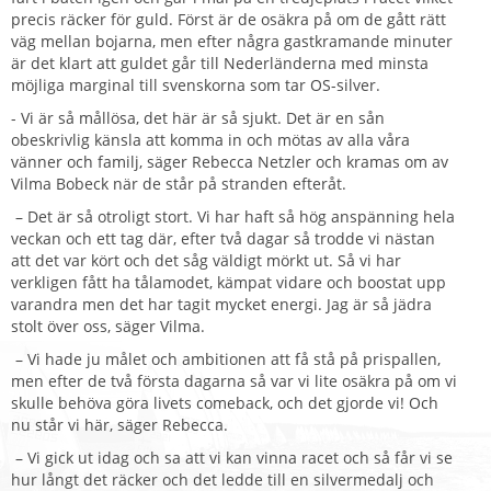
precis räcker för guld. Först är de osäkra på om de gått rätt
väg mellan bojarna, men efter några gastkramande minuter
är det klart att guldet går till Nederländerna med minsta
möjliga marginal till svenskorna som tar OS-silver.
- Vi är så mållösa, det här är så sjukt. Det är en sån
obeskrivlig känsla att komma in och mötas av alla våra
vänner och familj, säger Rebecca Netzler och kramas om av
Vilma Bobeck när de står på stranden efteråt.
– Det är så otroligt stort. Vi har haft så hög anspänning hela
veckan och ett tag där, efter två dagar så trodde vi nästan
att det var kört och det såg väldigt mörkt ut. Så vi har
verkligen fått ha tålamodet, kämpat vidare och boostat upp
varandra men det har tagit mycket energi. Jag är så jädra
stolt över oss, säger Vilma.
– Vi hade ju målet och ambitionen att få stå på prispallen,
men efter de två första dagarna så var vi lite osäkra på om vi
skulle behöva göra livets comeback, och det gjorde vi! Och
nu står vi här, säger Rebecca.
– Vi gick ut idag och sa att vi kan vinna racet och så får vi se
hur långt det räcker och det ledde till en silvermedalj och