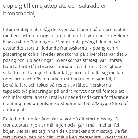
upp sig till en sjätteplats och säkrade en
bronsmedalj.
Inför medaljfinalen låg det svenska teamet på en bronsplats
med endast en poängs marginal ner till fyran norska Helene
Naess/Marie Rönningen. Med dubbla poäng i finalen var
avståndet stort till ledande fransyskorna, 7 poäng och 4
placeringar och till nederländskorna på silverplats var det 6
poäng och 3 placeringar. Svenskornas strategi var i första
hand att inte låta bronset rinna ur händerna. De seglade
säkert och strategiskt fulländat genom att hålla sig mellan
norskorna och nästa märke runt banan men samtidigt
behålla fart och fokus på resten av fältet. Norskorna
tappade två placeringar på andra varvet ner till femteplats
och inför sista länsen i mål var nederländskorna fortfarande
i ledning med amerikanska Stephanie Roble/Maggie Shea på
andra plats.
De ledande nederländskorna gör då ett stort misstag. De
tror att startlinjen är mållinjen och ”går i mål” mellan fel
bojar. Det tar ett tag innan de upptäcker sitt misstag. De får
fart i båten igen och går i mål på en tredjeplats i racet vilket