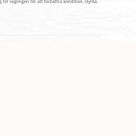
ill seglingen för att förbättra kondition, styrka,