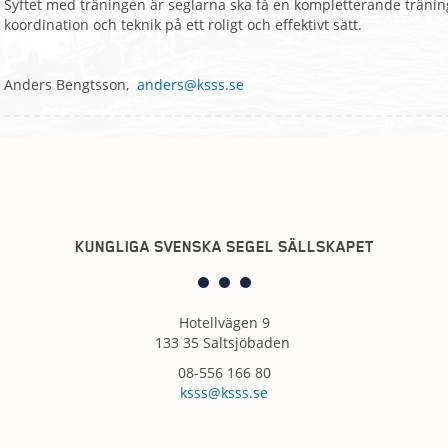
Syftet med träningen är seglarna ska få en kompletterande träning t
koordination och teknik på ett roligt och effektivt sätt.
Anders Bengtsson,
anders@ksss.se
KUNGLIGA SVENSKA SEGEL SÄLLSKAPET
Hotellvägen 9
133 35 Saltsjöbaden
08-556 166 80
ksss@ksss.se