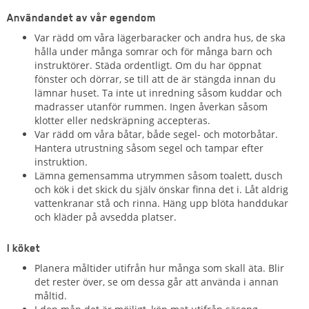
Användandet av vår egendom
Var rädd om våra lägerbaracker och andra hus, de ska
hålla under många somrar och för många barn och
instruktörer. Städa ordentligt. Om du har öppnat
fönster och dörrar, se till att de är stängda innan du
lämnar huset. Ta inte ut inredning såsom kuddar och
madrasser utanför rummen. Ingen åverkan såsom
klotter eller nedskräpning accepteras.
Var rädd om våra båtar, både segel- och motorbåtar.
Hantera utrustning såsom segel och tampar efter
instruktion.
Lämna gemensamma utrymmen såsom toalett, dusch
och kök i det skick du själv önskar finna det i. Låt aldrig
vattenkranar stå och rinna. Häng upp blöta handdukar
och kläder på avsedda platser.
I köket
Planera måltider utifrån hur många som skall äta. Blir
det rester över, se om dessa går att använda i annan
måltid.