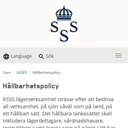
Language
Sök
Togg
Start
LÄGER
Hållbarhetspolicy
Hållbarhetspolicy
KSSS lägerverksamhet strävar efter att bedriva
all verksamhet, på sjön såväl som på land, på
ett hållbart sätt. Det hållbara tankesättet skall
inkludera lägerdeltagare, vårdnadshavare,
instruktörer samt övriga som på något sätt har