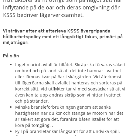
inflytande på de öar och deras omgivning där
KSSS bedriver lägerverksamhet.
Vi strävar efter att efterleva KSSS övergripande
hållbarhetspolicy med ett långsiktigt fokus, primärt på
miljöfrågor.
På sjön
Inget marint avfall är tillåtet. Skräp ska förvaras säkert
ombord och på land så att det inte hamnar i vattnet
eller lämnas kvar på öar i skärgården. Vid återkomst
till lägeröarna skall avfallet hanteras och sorteras på
korrekt sätt. Vid utflykter tar vi med sopsäckar så att vi
även kan ta upp andras skräp som vi hittar i vattnet
och på stränder.
Minska bränsleförbrukningen genom att sänka
hastigheten när du kör och stänga av motorn när det
är säkert att göra det, förankra båten istället för att
köra på tomgång. .
Fyll på bränsletankar långsamt för att undvika spill.