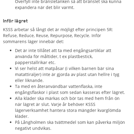
Överfyll inte bränsletanken så att bränslet ska kunna
expandera när det blir varmt.
Inför lägret
KSSS arbetar så långt det är möjligt efter principen 5R:
Refuse, Reduce, Reuse, Repurpose, Recycle. Inför
sommarens läger innebär det:
Det är inte tillåtet att ta med engångsartiklar att
använda för måltider, t ex plastbestick,
papperstallrikar etc.
Vi ser helst att matpåsar (i vilken barnen bär sina
matattiraljer) inte är gjorda av plast utan hellre i tyg
eller liknande.
Ta med en återanvändbar vattenflaska, inte
engångsflaskor i plast som sedan kasseras efter lägret.
Alla kläder ska märkas och bör tas med hem från ön
när lägret är slut. Varje år behöver KSSS
lägerverksamhet hantera stora mängder kvarglömda
kläder.
På Långholmen ska tvättmedel som kan påverka miljön
negativt undvikas.