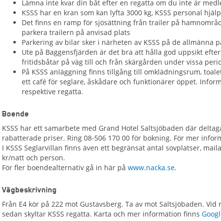
Lämna inte kvar din båt efter en regatta om du inte är medl
KSSS har en kran som kan lyfta 3000 kg, KSSS personal hjälp
Det finns en ramp för sjösättning från trailer på hamnområd
parkera trailern på anvisad plats
Parkering av bilar sker i närheten av KSSS på de allmänna
Ute på Baggensfjärden är det bra att hålla god uppsikt efte
fritidsbåtar på väg till och från skärgården under vissa peri
På KSSS anläggning finns tillgång till omklädningsrum, toalet
ett café för seglare, åskådare och funktionärer öppet. Info
respektive regatta.
Boende
KSSS har ett samarbete med Grand Hotel Saltsjöbaden där deltaga
rabatterade priser. Ring 08-506 170 00 för bokning. För mer infor
I KSSS Seglarvillan finns även ett begränsat antal sovplatser, mail
kr/natt och person.
För fler boendealternativ gå in här på
www.nacka.se
.
Vägbeskrivning
Från E4 kör på 222 mot Gustavsberg. Ta av mot Saltsjöbaden. Vid rö
sedan skyltar KSSS regatta. Karta och mer information finns
Googl