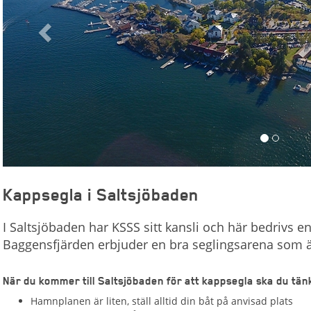
Kappsegla i Saltsjöbaden
I Saltsjöbaden har KSSS sitt kansli och här bedrivs e
Baggensfjärden erbjuder en bra seglingsarena som är lä
När du kommer till Saltsjöbaden för att kappsegla ska du tän
Hamnplanen är liten, ställ alltid din båt på anvisad plats