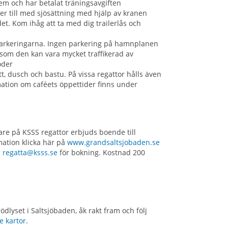
em och har betalat träningsavgiften
er till med sjösättning med hjälp av kranen
et. Kom ihåg att ta med dig trailerlås och
 parkeringarna. Ingen parkering på hamnplanen
rsom den kan vara mycket traffikerad av
oder
t, dusch och bastu. På vissa regattor hålls även
rmation om caféets öppettider finns under
re på KSSS regattor erbjuds boende till
mation klicka här på
www.grandsaltsjobaden.se
a
regatta@ksss.se
för bokning. Kostnad 200
dlyset i Saltsjöbaden, åk rakt fram och följ
e kartor
.