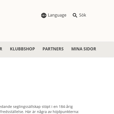
Language
Sök
R
KLUBBSHOP
PARTNERS
MINA SIDOR
edande seglingssällskap stöpt i en 184-årig
lfredsställelse. Här är några av höjdpunkterna: