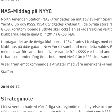
NAS-Middag på NYYC
North American Station (NAS) grundades på initiativ av Pehr Spar
Yacht Club och KSSS.1954 utvidgades kretsen till de övriga stora 
GKSS. Förutom löpande utbyte sker också en eskadersegling vart 
klubbarna. Nästa gång blir 2017 i GKSS regi.
Upptagandet av de övriga klubbarna 1954 firades i fredags med ett
klubbhus på 44:e gatan i New York. I samband med detta valdes Ern
med ansvar för samarbetet. Närvarande från KSSS var bland andr
Urban som under lång tid arbetat med NAS från KSSS sida, samt 
Vi ser fram emot kommande aktiviteter med våra amerikanska vän
Staffan
2014-09-12
Strategimöte
I förra veckan hade vi vårt årliga strategimöte med styrelse och p
själva verket extremt viktigt, inte minst i en verksamhet som KSSS