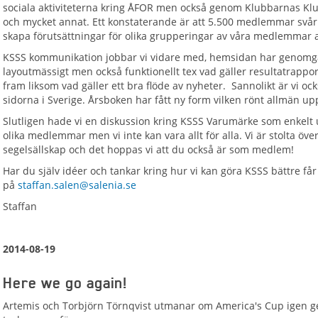
sociala aktiviteterna kring ÅFOR men också genom Klubbarnas Kl
och mycket annat. Ett konstaterande är att 5.500 medlemmar svårl
skapa förutsättningar för olika grupperingar av våra medlemmar
KSSS kommunikation jobbar vi vidare med, hemsidan har genomgå
layoutmässigt men också funktionellt tex vad gäller resultatrapport
fram liksom vad gäller ett bra flöde av nyheter. Sannolikt är vi o
sidorna i Sverige. Årsboken har fått ny form vilken rönt allmän u
Slutligen hade vi en diskussion kring KSSS Varumärke som enkelt ut
olika medlemmar men vi inte kan vara allt för alla. Vi är stolta öve
segelsällskap och det hoppas vi att du också är som medlem!
Har du själv idéer och tankar kring hur vi kan göra KSSS bättre får
på
staffan.salen@salenia.se
Staffan
2014-08-19
Here we go again!
Artemis och Torbjörn Törnqvist utmanar om America's Cup igen gen