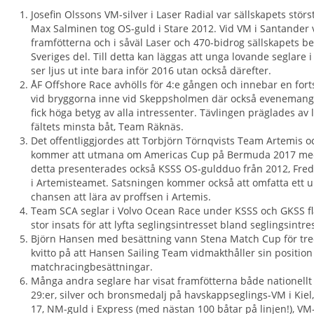
Josefin Olssons VM-silver i Laser Radial var sällskapets stö
Max Salminen tog OS-guld i Stare 2012. Vid VM i Santander 
framfötterna och i såväl Laser och 470-bidrog sällskapets bes
Sveriges del. Till detta kan läggas att unga lovande seglare 
ser ljus ut inte bara inför 2016 utan också därefter.
ÅF Offshore Race avhölls för 4:e gången och innebar en forts
vid bryggorna inne vid Skeppsholmen där också evenemangs
fick höga betyg av alla intressenter. Tävlingen präglades av l
fältets minsta båt, Team Räknäs.
Det offentliggjordes att Torbjörn Törnqvists Team Artemis 
kommer att utmana om Americas Cup på Bermuda 2017 me
detta presenterades också KSSS OS-guldduo från 2012, Fr
i Artemisteamet. Satsningen kommer också att omfatta ett 
chansen att lära av proffsen i Artemis.
Team SCA seglar i Volvo Ocean Race under KSSS och GKSS fl
stor insats för att lyfta seglingsintresset bland seglingsintr
Björn Hansen med besättning vann Stena Match Cup för tredje
kvitto på att Hansen Sailing Team vidmakthåller sin positio
matchracingbesättningar.
Många andra seglare har visat framfötterna både nationellt 
29:er, silver och bronsmedalj på havskappseglings-VM i Kiel
17, NM-guld i Express (med nästan 100 båtar på linjen!), VM-