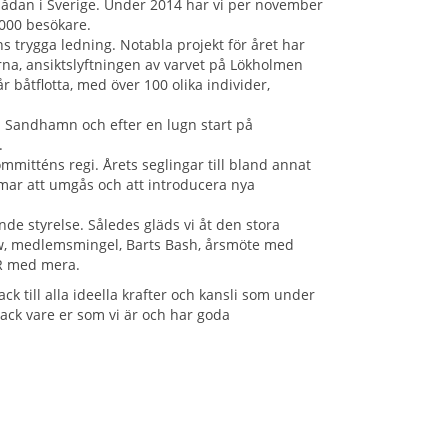
sådan i Sverige. Under 2014 har vi per november
.000 besökare.
 trygga ledning. Notabla projekt för året har
rna, ansiktslyftningen av varvet på Lökholmen
 båtflotta, med över 100 olika individer,
ch Sandhamn och efter en lugn start på
.
mitténs regi. Årets seglingar till bland annat
mar att umgås och att introducera nya
nde styrelse. Således gläds vi åt den stora
ow, medlemsmingel, Barts Bash, årsmöte med
OR med mera.
ack till alla ideella krafter och kansli som under
tack vare er som vi är och har goda