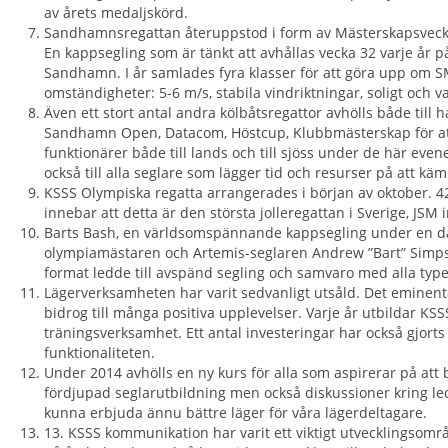
av årets medaljskörd.
Sandhamnsregattan återuppstod i form av Mästerskapsveck
En kappsegling som är tänkt att avhållas vecka 32 varje år 
Sandhamn. I år samlades fyra klasser för att göra upp om 
omständigheter: 5-6 m/s, stabila vindriktningar, soligt och 
Även ett stort antal andra kölbåtsregattor avhölls både till 
Sandhamn Open, Datacom, Höstcup, Klubbmästerskap för att
funktionärer både till lands och till sjöss under de här eve
också till alla seglare som lägger tid och resurser på att 
KSSS Olympiska regatta arrangerades i början av oktober. 42
innebar att detta är den största jolleregattan i Sverige, JSM 
Barts Bash, en världsomspännande kappsegling under en d
olympiamästaren och Artemis-seglaren Andrew ”Bart” Simpson
format ledde till avspänd segling och samvaro med alla typer 
Lägerverksamheten har varit sedvanligt utsåld. Det emine
bidrog till många positiva upplevelser. Varje år utbildar KS
träningsverksamhet. Ett antal investeringar har också gjorts
funktionaliteten.
Under 2014 avhölls en ny kurs för alla som aspirerar på att b
fördjupad seglarutbildning men också diskussioner kring led
kunna erbjuda ännu bättre läger för våra lägerdeltagare.
13. KSSS kommunikation har varit ett viktigt utvecklingsom