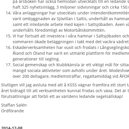
på årsboken har också hemsidan utvecklats till en ledande 
haft 325 nyhetsinlägg, 3 miljoner sidvisningar och cirka 150
Våra anläggningar har utvecklats under intendentkommitténs
varit ombyggnaden av Sjövillan i Saltis, underhåll av hamna
samt ett inledande arbete med kajen i Saltsjöbaden. Även vår
underhålls föredömligt av Motorbåtskommittén.
Vi har fortsatt att investera i våra hamnar i Saltsjöbaden o
sommaren ökade beläggningen i takt med det vackra vädret
Eskaderverksamheten har vuxit och frodats i Långseglingskom
Åland och Öland har varit en utmärkt plattform för medlem
generationer till segling.
Social gemenskap och klubbkänsla är ett viktigt mål för sitta
mängd sociala aktiviteter som avhölls under året. Modesh
över 200 deltagare, medlemsträffar, regattamiddag vid ÅF
Slutligen vill jag avsluta med att å KSSS vägnar framföra ett stort t
året bidragit till att verksamheten kunnat frodas och växa. Det är 
förutsättningar att förbli ett av världens ledande segelsällskap!
Staffan Salén
Ordförande
2014-12-08