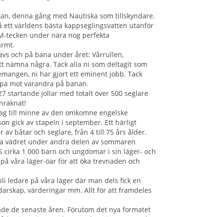
an, denna gång med Nautiska som tillskyndare.
på ett världens bästa kappseglingsvatten utanför
SM-tecken under nära nog perfekta
varmt.
havs och på bana under året: Vårrullen,
 nämna några. Tack alla ni som deltagit som
nemangen, ni har gjort ett eminent jobb. Tack
kämpa mot varandra på banan.
7 startande jollar med totalt över 500 seglare
inräknat!
ag till minne av den omkomne engelske
 gick av stapeln i september. Ett härligt
av båtar och seglare, från 4 till 75 års ålder.
nta vädret under andra delen av sommaren
SS cirka 1 000 barn och ungdomar i sin läger- och
 på våra läger-öar för att öka trevnaden och
li ledare på våra läger där man dels fick en
arskap, värderingar mm. Allt för att framdeles
råde de senaste åren. Förutom det nya formatet