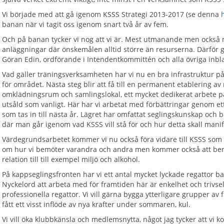
Vi började med att gå igenom KSSS Strategi 2013-2017 (se denna
banan när vi tagit oss igenom snart två år av fem.
Och på banan tycker vi nog att vi är. Mest utmanande men också m
anläggningar där önskemålen alltid större än resurserna. Därför gä
Göran Edin, ordförande i Intendentkommittén och alla övriga in
Vad gäller träningsverksamheten har vi nu en bra infrastruktur p
för området. Nästa steg blir att få till en permanent etablering 
omklädningsrum och samlingslokal, ett mycket dedikerat arbete p
utsåld som vanligt. Här har vi arbetat med förbättringar genom ett
som tas in till nästa år. Lägret har omfattat seglingskunskap oc
där man går igenom vad KSSS vill stå för och hur detta skall manif
Värdegrundsarbetet kommer vi nu också föra vidare till KSSS som 
om hur vi bemöter varandra och andra men kommer också att ber
relation till till exempel miljö och alkohol.
På kappseglingsfronten har vi ett antal mycket lyckade regattor b
Nyckelord att arbeta med för framtiden här är enkelhet och trivsel
professionella regattor. Vi vill gärna bygga ytterligare grupper a
fått ett visst inflöde av nya krafter under sommaren, kul.
Vi vill öka klubbkänsla och medlemsnytta, något jag tycker att vi