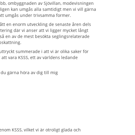
ubb, ombyggnaden av Sjövillan, modevisningen
igen kan umgås alla samtidigt men vi vill gärna
 att umgås under trivsamma former.
tt en enorm utveckling de senaste åren dels
ering där vi anser att vi ligger mycket långt
ckså en av de mest besökta seglingsrelaterade
ppskattning.
tryckt summerade i att vi är olika saker för
r att vara KSSS, ett av världens ledande
 du gärna höra av dig till mig
om KSSS, vilket vi är otroligt glada och