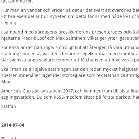
tacksamma för.
Hur man än vänder och vrider på det är det svårt att överdriva be
Ett bra exempel är hur nyheten om detta fanns med både SVT och T
segling.
I samband med gårdagens presskonferens presenterades också d
hjältarna Fredrik Lööf och Max Salminen, vilket ger ytterligare sve
För KSSS är det naturligtvis otroligt kul att återigen få vara utma
ställning som en av världens ledande segelklubbar men framför allt
där svenska unga seglare kommer att få chansen att involveras på o
Skall man se till själva satsningen ser den redan mycket helgjute
spetsen innehåller laget idel storseglare som tex Nathan Outhridg
Max.
America's Cup går av stapeln 2017, och kommer fram till sista fina
seglingsvärlden. Du som KSSS-medlem sitter på första parkett, h
Staffan
2014-07-04