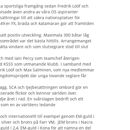
rsta sportsliga framgång sedan Fredrik Lööf och
visade även andra av våra OS aspiranter
ättningar till att säkra nationsplatser för
i 49:er FX, bräda och katamaran gör att framtiden
att positiv utveckling. Maximala 300 båtar låg
området var det bästa hittills. Arrangemanget
ätta vindare och som slutsegrare stod till slut
och med Iain Percy som teamchef återigen
d KSSS som utmanande klubb. I samband med
edrik Lööf och Max Salminen, som nya medlemmar
ungdomsprojekt där unga lovande seglare får
agg. SCA och tjejbesättningen ombord gör en
esserade flickor och kvinnor världen över.
 året i rad. En svårslagen bedrift och ett
n som en av världens ledande
och internationellt till exempel genom EM-guld i
, silver och brons på Farr VM, JEM brons i Nacra
guld i 2,4, EM-guld i Kona för att nämna en del