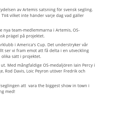
tydelsen av Artemis satsning för svensk segling.
V4 vilket inte händer varje dag vad gäller
e nya team-medlemmarna i Artemis, OS-
nsk prägel på projektet.
narklubb i America's Cup. Det understryker vår
 ser vi fram emot att få delta i en utveckling
lika sätt i projektet.
n ut. Med mångfaldige OS-medaljören Iain Percy i
e, Rod Davis, Loic Peyron utöver Fredrik och
lseglingen att vara the biggest show in town i
äng med!