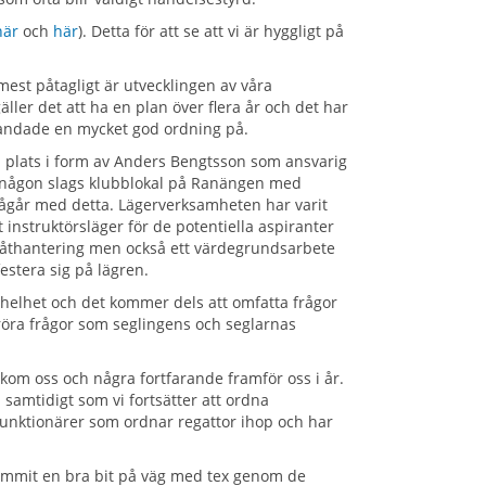
här
och
här
). Detta för att se att vi är hyggligt på
est påtagligt är utvecklingen av våra
ller det att ha en plan över flera år och det har
blandade en mycket god ordning på.
å plats i form av Anders Bengtsson som ansvarig
av någon slags klubblokal på Ranängen med
ågår med detta. Lägerverksamheten har varit
 instruktörsläger för de potentiella aspiranter
h båthantering men också ett värdegrundsarbete
estera sig på lägren.
helhet och det kommer dels att omfatta frågor
öra frågor som seglingens och seglarnas
akom oss och några fortfarande framför oss i år.
 samtidigt som vi fortsätter att ordna
v funktionärer som ordnar regattor ihop och har
 kommit en bra bit på väg med tex genom de