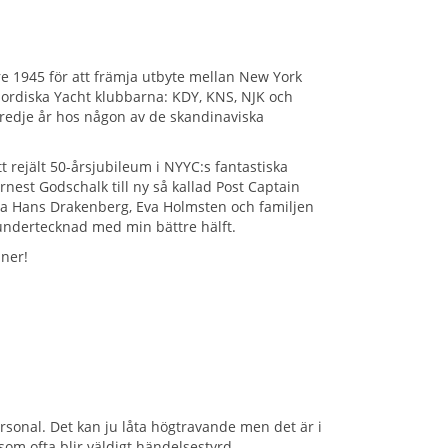
re 1945 för att främja utbyte mellan New York
Nordiska Yacht klubbarna: KDY, KNS, NJK och
tredje år hos någon av de skandinaviska
 rejält 50-årsjubileum i NYYC:s fantastiska
est Godschalk till ny så kallad Post Captain
a Hans Drakenberg, Eva Holmsten och familjen
undertecknad med min bättre hälft.
ner!
ersonal. Det kan ju låta högtravande men det är i
 som ofta blir väldigt händelsestyrd.