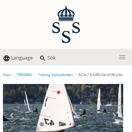
Language
Sök
Togg
Start
TRÄNING
Träning Saltsjöbaden
ILCA 7,6,4/RS Aero/OK-jolle