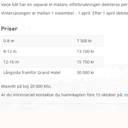
Varje båt har en separat el-mätare, elförbrukningen debiteras per
Vintersäsongen är mellan 1 november - 1 april Efter 1 april debit
Priser
0-8 m
7 500 kr
8-12 m
13 100 kr
12-16 m
15 750 kr
Långsida framför Grand Hotel
30 000 kr
Maxvikt på boj 20 000 kilo.
Är du intresserad kontaktar du hamnkapten före 15 oktober på:
o