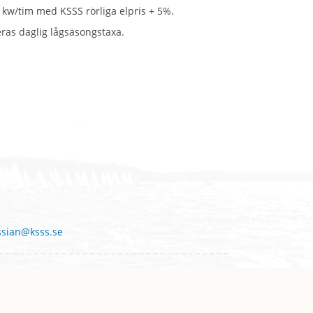
 kw/tim med KSSS rörliga elpris + 5%.
eras daglig lågsäsongstaxa.
ssian@ksss.se