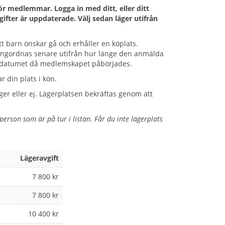
r medlemmar. Logga in med ditt, eller ditt
fter är uppdaterade. Välj sedan läger utifrån
t barn önskar gå och erhåller en köplats.
 rangordnas senare utifrån hur länge den anmälda
ån datumet då medlemskapet påbörjades.
r din plats i kön.
ger eller ej. Lägerplatsen bekräftas genom att
 person som är på tur i listan. Får du inte lägerplats
Lägeravgift
7 800 kr
7 800 kr
10 400 kr