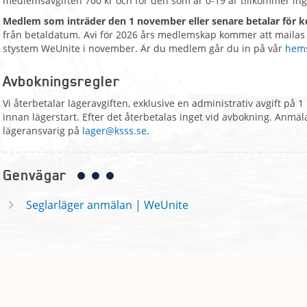
medlemsavgiften 700 kr och för den som är 0-19 år tillkommer ing
Medlem som inträder den 1 november eller senare betalar för
från betaldatum. Avi för 2026 års medlemskap kommer att mailas 
stystem WeUnite i november. Är du medlem går du in på vår
hem
Avbokningsregler
Vi återbetalar lägeravgiften, exklusive en administrativ avgift på 1 
innan lägerstart. Efter det återbetalas inget vid avbokning. Anmäl
lägeransvarig på
lager@ksss.se
.
Genvägar
Seglarläger anmälan | WeUnite