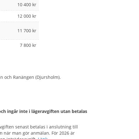
10 400 kr
12 000 kr
11 700 kr
7 800 kr
den och Ranängen (Djursholm).
ch ingår inte i lägeravgiften utan betalas
ften senast betalas i anslutning till
em när man gör anmälan. För 2026 är