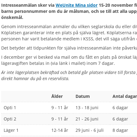
Intresseanmälan sker via
WeUnite Mina sidor
15-20 november fö
barns personnummer om du är målsman, och se till att alla uppgi
önskemål.
Genom intresseanmälan anmäler du vilken seglarskola du eller dit
Köplatsen garanterar inte en plats på själva lägret. Köplatserna
personen har varit betalande medlem i KSSS, det vill säga utifr
Det betyder att tidpunkten för själva intresseanmälan inte påverka
I december ger vi besked via mail om du fått en plats på önskat lä
lägeravgiften betalas in (via länk i mailet) inom 7 dagar.
Är inte lägerplatsen bekräftad och betald går platsen vidare till första
direkt hamnar du på en reservlista.
Ålder
Datum
Antal dagar
Opti 1
9 - 11 år
13 - 18 juni
6 dagar
Opti 2
9 - 11 år
21 - 26 juni
6 dagar
Läger 1
12-14 år
29 juni - 6 juli
8 dagar