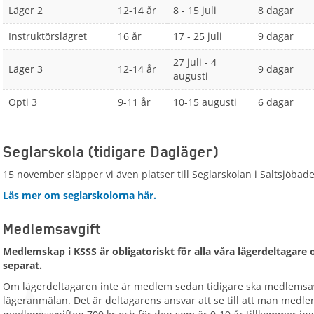
Läger 2
12-14 år
8 - 15 juli
8 dagar
Instruktörslägret
16 år
17 - 25 juli
9 dagar
27 juli - 4
Läger 3
12-14 år
9 dagar
augusti
Opti 3
9-11 år
10-15 augusti
6 dagar
Seglarskola (tidigare Dagläger)
15 november släpper vi även platser till Seglarskolan i Saltsjöba
Läs mer om seglarskolorna här.
Medlemsavgift
Medlemskap i KSSS är obligatoriskt för alla våra lägerdeltagare o
separat.
Om lägerdeltagaren inte är medlem sedan tidigare ska medlemsavgi
lägeranmälan. Det är deltagarens ansvar att se till att man medl