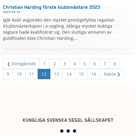
Christian Harding förste klubbmästare 2023
2023-04-19
Igår kväll avgjordes den mycket prestigefyllda regattan
Klubbmästerkapen i e-segling. Många mycket duktiga
seglare hade kvalificerat sig. Den slutliga vinnaren av
guldfinalen blev Christian Harding,...
❮ Föregående
1
2
3
4
5
6
7
8
9
10
11
12
13
14
15
16
Nästa ❯
KUNGLIGA SVENSKA SEGEL SÄLLSKAPET