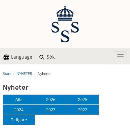
Language
Sök
Togg
Start
NYHETER
Nyheter
Nyheter
Alla
2026
2025
2024
2023
2022
Tidigare