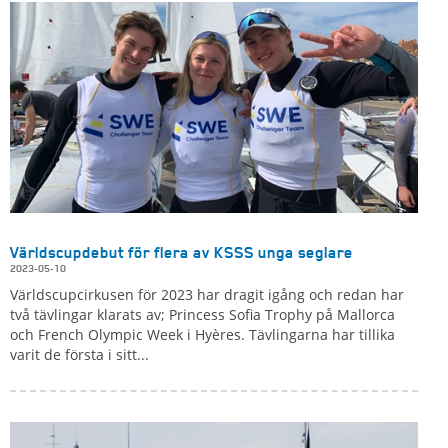
Världscupdebut för flera av KSSS unga seglare
2023-05-10
Världscupcirkusen för 2023 har dragit igång och redan har
två tävlingar klarats av; Princess Sofia Trophy på Mallorca
och French Olympic Week i Hyères. Tävlingarna har tillika
varit de första i sitt...