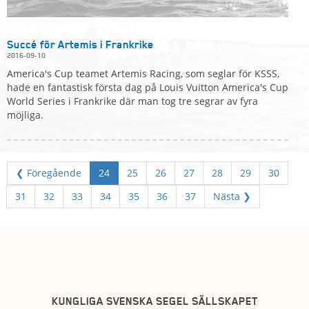
Succé för Artemis i Frankrike
2016-09-10
America's Cup teamet Artemis Racing, som seglar för KSSS,
hade en fantastisk första dag på Louis Vuitton America's Cup
World Series i Frankrike där man tog tre segrar av fyra
möjliga.
❮ Föregående
24
25
26
27
28
29
30
31
32
33
34
35
36
37
Nästa ❯
KUNGLIGA SVENSKA SEGEL SÄLLSKAPET