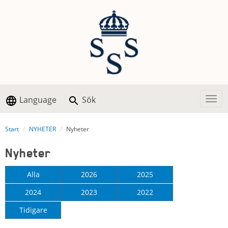
Language
Sök
Togg
Start
NYHETER
Nyheter
Nyheter
Alla
2026
2025
2024
2023
2022
Tidigare