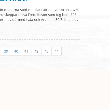
rån domarna stod det klart att det var Arcona 430
med skeppare Lisa Fredriksson som tog hem SRS
wer blev därmed tvåa och Arcona 430 Zelma blev
39
40
41
42
43
44