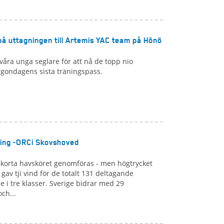
 på uttagningen till Artemis YAC team på Hönö
våra unga seglare för att nå de topp nio
rgondagens sista träningspass.
ing -ORCi Skovshoved
e korta havsköret genomföras - men högtrycket
gav tji vind för de totalt 131 deltagande
 i tre klasser. Sverige bidrar med 29
ch...