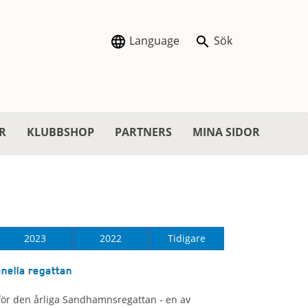
Language
Sök
R
KLUBBSHOP
PARTNERS
MINA SIDOR
2023
2022
Tidigare
onella regattan
 för den årliga Sandhamnsregattan - en av