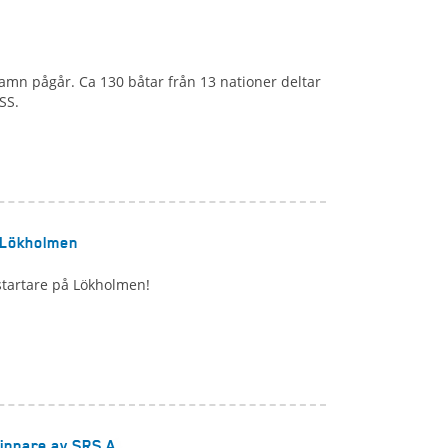
mn pågår. Ca 130 båtar från 13 nationer deltar
SS.
å Lökholmen
startare på Lökholmen!
vinnare av SRS A