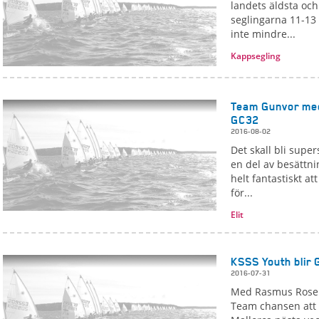
landets äldsta och
seglingarna 11-13 
inte mindre...
Kappsegling
Team Gunvor med 
GC32
2016-08-02
Det skall bli supe
en del av besättn
helt fantastiskt a
för...
Elit
KSSS Youth blir 
2016-07-31
Med Rasmus Rosen
Team chansen att 