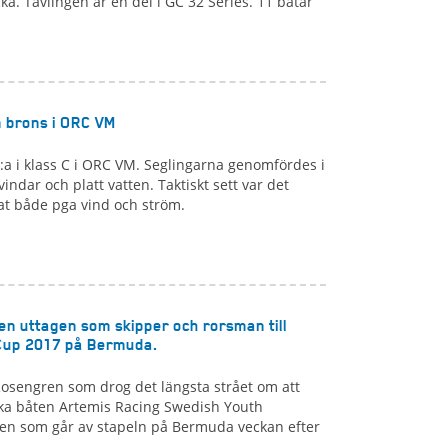
ka. Tävlingen är en del i GC 32 Series. 11 båtar
 brons i ORC VM
a i klass C i ORC VM. Seglingarna genomfördes i
 vindar och platt vatten. Taktiskt sett var det
at både pga vind och ström.
n uttagen som skipper och rorsman till
Cup 2017 på Bermuda.
osengren som drog det längsta strået om att
ka båten Artemis Racing Swedish Youth
gen som går av stapeln på Bermuda veckan efter