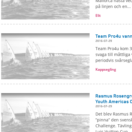
Mallorca nästa vec
på linjen och en...
Elit
Team Pro4u vann
2016-07-29
Team Pro4u kom 3:
svaga till måttliga
periodvis svårsegl
Kappsegling
Rasmus Rosengre
Youth Americas 
2016-07-29
Det blev Rasmus R
”pinna” den svens
Challenge. Tävlin
Luis Vuitton Cup...