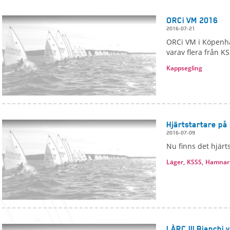
ORCi VM 2016
2016-07-21
ORCi VM i Köpenha
varav flera från KS
Kappsegling
Hjärtstartare p
2016-07-09
Nu finns det hjärt
Läger,
KSSS,
Hamnar
LÀRC III Bianchi 