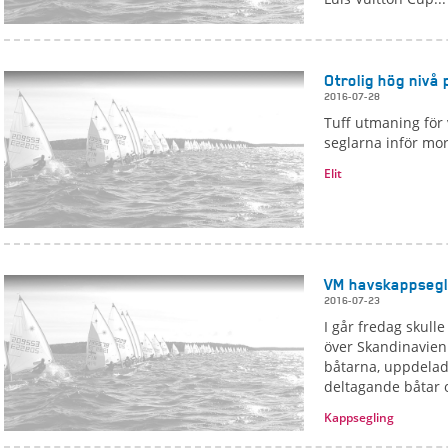
Otrolig hög nivå
2016-07-28
Tuff utmaning för 
seglarna inför mo
Elit
VM havskappsegl
2016-07-23
I går fredag skull
över Skandinavien 
båtarna, uppdelade
deltagande båtar o
Kappsegling