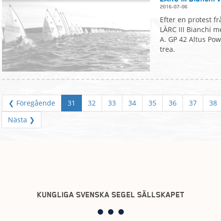
2016-07-06
Efter en protest f
LÀRC III Bianchi 
A. GP 42 Altus Po
trea.
❮ Föregående
31
32
33
34
35
36
37
38
Nästa ❯
KUNGLIGA SVENSKA SEGEL SÄLLSKAPET