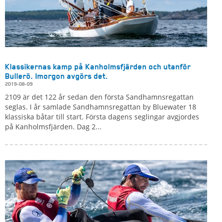
Klassikernas kamp på Kanholmsfjärden och utanför
Bullerö. Imorgon avgörs det.
2019-08-09
2109 är det 122 år sedan den första Sandhamnsregattan
seglas. I år samlade Sandhamnsregattan by Bluewater 18
klassiska båtar till start. Första dagens seglingar avgjordes
på Kanholmsfjärden. Dag 2...