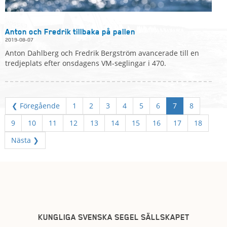
Anton och Fredrik tillbaka på pallen
2019-08-07
Anton Dahlberg och Fredrik Bergström avancerade till en
tredjeplats efter onsdagens VM-seglingar i 470.
❮ Föregående
1
2
3
4
5
6
7
8
9
10
11
12
13
14
15
16
17
18
Nästa ❯
KUNGLIGA SVENSKA SEGEL SÄLLSKAPET