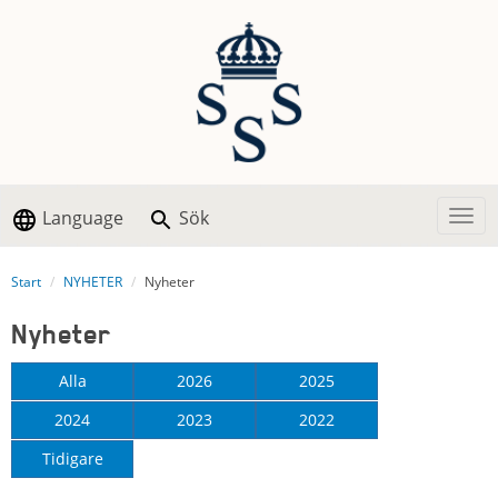
Language
Sök
Togg
Start
NYHETER
Nyheter
Nyheter
Alla
2026
2025
2024
2023
2022
Tidigare