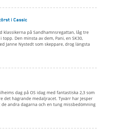
törst i Cassic
nd klassikerna på Sandhamnsregattan, låg tre
i topp. Den minsta av dem, Pani, en SK30,
d Janne Nystedt som skeppare, drog längsta
tålheims dag på OS idag med fantastiska 2,3 som
 det hägrande medaljracet. Tyvärr har Jesper
igt de andra dagarna och en tung missbedömning