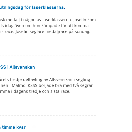
utningsdag för laserklasserna.
nsk medalj i någon av laserklasserna. Josefin kom
alls idag även om hon kämpade för att komma
s race. Josefin seglare medaljrace på söndag,
SSS i Allsvenskan
rets tredje deltävling av Allsvenskan i segling
mnen i Malmö. KSSS började bra med två segrar
ma i dagens tredje och sista race.
n timme kvar