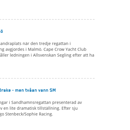
mö
 andraplats när den tredje regattan i
ling avgjordes i Malmö. Cape Crow Yacht Club
ller ledningen i Allsvenskan Segling efter att ha
Drake - men tvåan vann SM
ingar i Sandhamnsregattan presenterad av
en lite dramatisk tillställning. Efter sju
go Stenbeck/Sophie Racing.