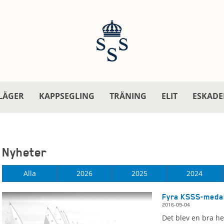
LÄGER
KAPPSEGLING
TRÄNING
ELIT
ESKADE
Nyheter
Alla
2026
2025
2024
Fyra KSSS-medal
2016-09-04
Det blev en bra he