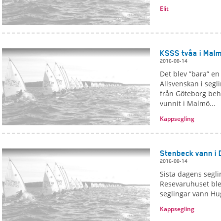
Elit
KSSS tvåa i Mal
2016-08-14
Det blev ”bara” en
Allsvenskan i seg
från Göteborg behå
vunnit i Malmö...
Kappsegling
Stenbeck vann i 
2016-08-14
Sista dagens segl
Resevaruhuset blev 
seglingar vann Hu
Kappsegling