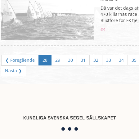
Då var det dags at
470 killarnas race 
Blixtföre för FX tj
OS
❮ Föregående
28
29
30
31
32
33
34
35
Nästa ❯
KUNGLIGA SVENSKA SEGEL SÄLLSKAPET