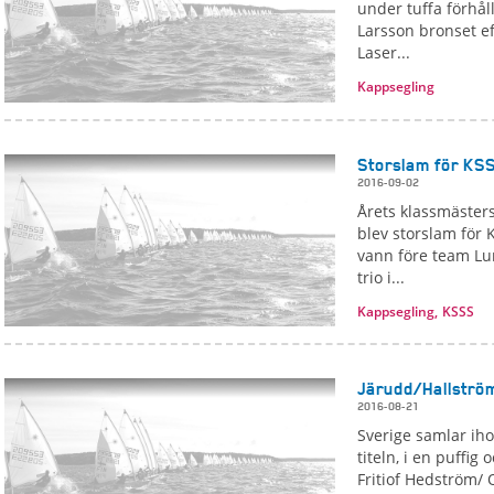
under tuffa förhål
Larsson bronset ef
Laser...
Kappsegling
Storslam för KSS
2016-09-02
Årets klassmästers
blev storslam för 
vann före team Lu
trio i...
Kappsegling,
KSSS
Järudd/Hallström 
2016-08-21
Sverige samlar iho
titeln, i en puffig
Fritiof Hedström/ O