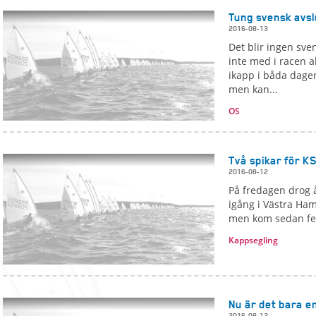
Tung svensk avsl
2016-08-13
Det blir ingen sve
inte med i racen 
ikapp i båda dagen
men kan...
OS
Två spikar för K
2016-08-12
På fredagen drog å
igång i Västra Ha
men kom sedan fem
Kappsegling
Nu är det bara e
2016-08-12