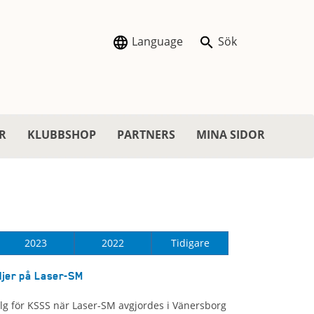
Language
Sök
R
KLUBBSHOP
PARTNERS
MINA SIDOR
2023
2022
Tidigare
jer på Laser-SM
lg för KSSS när Laser-SM avgjordes i Vänersborg