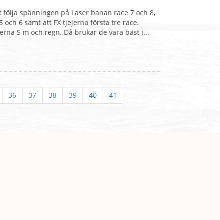
t följa spänningen på Laser banan race 7 och 8,
5 och 6 samt att FX tjejerna första tre race.
ejerna 5 m och regn. Då brukar de vara bäst i...
36
37
38
39
40
41