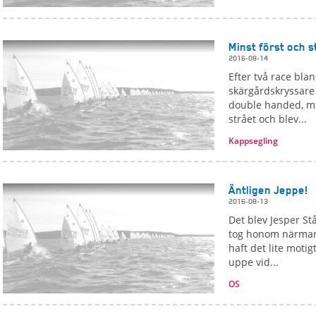
Minst först och s
2016-08-14
Efter två race bla
skärgårdskryssare 
double handed, me
strået och blev...
Kappsegling
Äntligen Jeppe!
2016-08-13
Det blev Jesper S
tog honom närmare
haft det lite mot
uppe vid...
OS