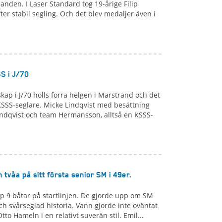
landen. I Laser Standard tog 19-årige Filip
ter stabil segling. Och det blev medaljer även i
S i J/70
kap i J/70 hölls förra helgen i Marstrand och det
KSSS-seglare. Micke Lindqvist med besättning
ndqvist och team Hermansson, alltså en KSSS-
tvåa på sitt första senior SM i 49er.
p 9 båtar på startlinjen. De gjorde upp om SM
 och svårseglad historia. Vann gjorde inte oväntat
tto Hameln i en relativt suverän stil. Emil...