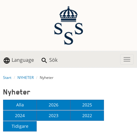
Language
Sök
Togg
Start
NYHETER
Nyheter
Nyheter
Alla
2026
2025
2024
2023
2022
Tidigare