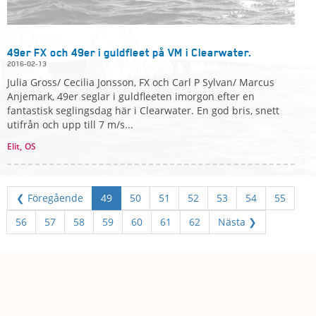
49er FX och 49er i guldfleet på VM i Clearwater.
2016-02-13
Julia Gross/ Cecilia Jonsson, FX och Carl P Sylvan/ Marcus
Anjemark, 49er seglar i guldfleeten imorgon efter en
fantastisk seglingsdag här i Clearwater. En god bris, snett
utifrån och upp till 7 m/s...
Elit,
OS
❮ Föregående
49
50
51
52
53
54
55
56
57
58
59
60
61
62
Nästa ❯