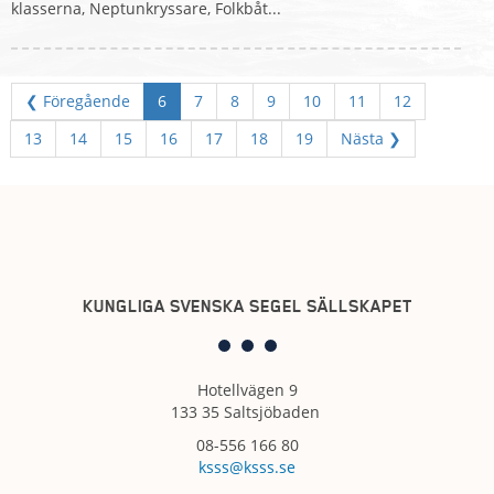
klasserna, Neptunkryssare, Folkbåt...
❮ Föregående
6
7
8
9
10
11
12
13
14
15
16
17
18
19
Nästa ❯
KUNGLIGA SVENSKA SEGEL SÄLLSKAPET
Hotellvägen 9
133 35 Saltsjöbaden
08-556 166 80
ksss@ksss.se