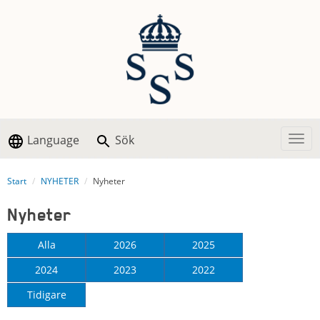
Language
Sök
Togg
Start
NYHETER
Nyheter
Nyheter
Alla
2026
2025
2024
2023
2022
Tidigare