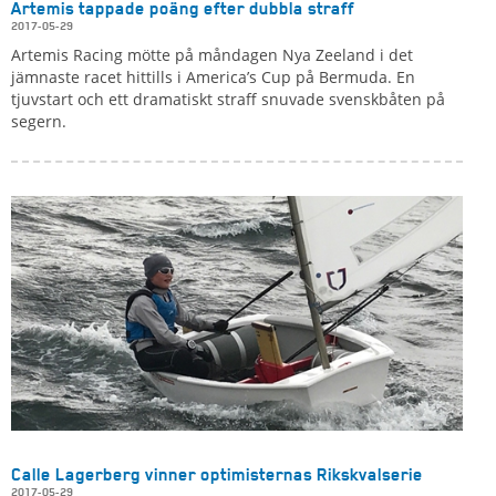
Artemis tappade poäng efter dubbla straff
2017-05-29
Artemis Racing mötte på måndagen Nya Zeeland i det
jämnaste racet hittills i America’s Cup på Bermuda. En
tjuvstart och ett dramatiskt straff snuvade svenskbåten på
segern.
Calle Lagerberg vinner optimisternas Rikskvalserie
2017-05-29