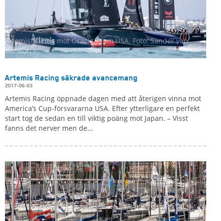
Artemis Racing mot Oracle Team USA. Foto: Sander van
der Borch.
Artemis Racing säkrade avancemang
2017-06-03
Artemis Racing öppnade dagen med att återigen vinna mot
America’s Cup-försvararna USA. Efter ytterligare en perfekt
start tog de sedan en till viktig poäng mot Japan. – Visst
fanns det nerver men de...