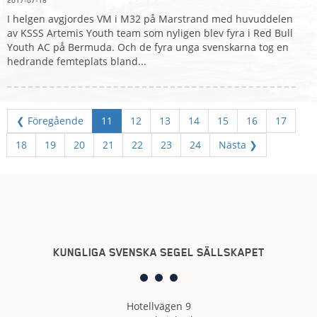
2017-07-18
I helgen avgjordes VM i M32 på Marstrand med huvuddelen
av KSSS Artemis Youth team som nyligen blev fyra i Red Bull
Youth AC på Bermuda. Och de fyra unga svenskarna tog en
hedrande femteplats bland...
❮ Föregående
11
12
13
14
15
16
17
18
19
20
21
22
23
24
Nästa ❯
KUNGLIGA SVENSKA SEGEL SÄLLSKAPET
Hotellvägen 9