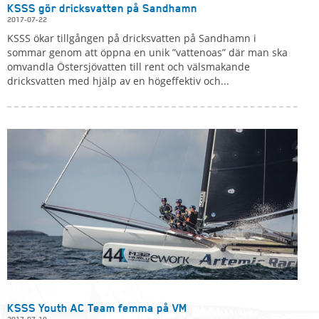
KSSS gör dricksvatten på Sandhamn
2017-07-22
KSSS ökar tillgången på dricksvatten på Sandhamn i
sommar genom att öppna en unik ”vattenoas” där man ska
omvandla Östersjövatten till rent och välsmakande
dricksvatten med hjälp av en högeffektiv och...
KSSS Youth AC Team femma på VM