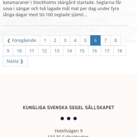
katamaraner i Stockholms skärgård startade. Seglarna får
sova i sängar och två lagade mål mat per dag under fyra
långa dagar med 50-100 seglade sjömil...
❮ Föregående
1
2
3
4
5
6
7
8
9
10
11
12
13
14
15
16
17
18
Nästa ❯
KUNGLIGA SVENSKA SEGEL SÄLLSKAPET
Hotellvägen 9
133 35 Saltsjöbaden