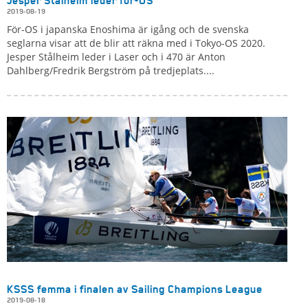
Jesper Stålheim leder för-OS
2019-08-19
För-OS i japanska Enoshima är igång och de svenska
seglarna visar att de blir att räkna med i Tokyo-OS 2020.
Jesper Stålheim leder i Laser och i 470 är Anton
Dahlberg/Fredrik Bergström på tredjeplats....
KSSS femma i finalen av Sailing Champions League
2019-08-18