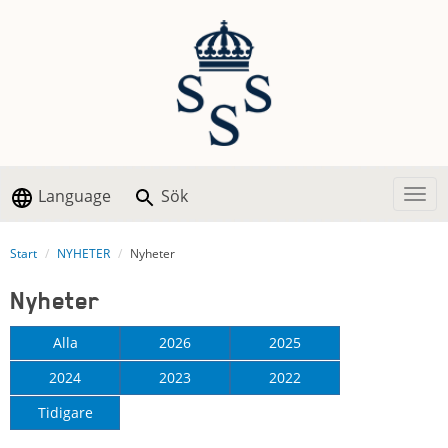
Language
Sök
Togg
Start
NYHETER
Nyheter
Nyheter
Alla
2026
2025
2024
2023
2022
Tidigare