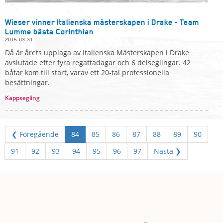
Wieser vinner Italienska mästerskapen i Drake - Team
Lumme bästa Corinthian
2015-03-31
Då är årets upplaga av Italienska Mästerskapen i Drake
avslutade efter fyra regattadagar och 6 delseglingar. 42
båtar kom till start, varav ett 20-tal professionella
besättningar.
Kappsegling
❮ Föregående
84
85
86
87
88
89
90
91
92
93
94
95
96
97
Nästa ❯