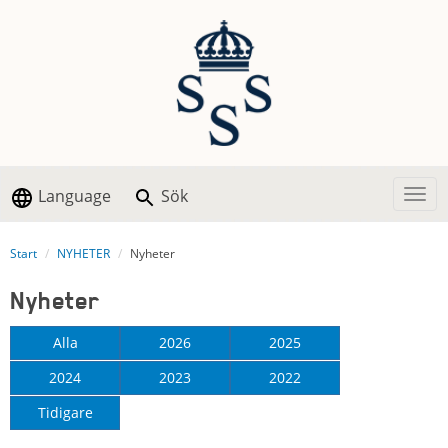
Language
Sök
Togg
Start
NYHETER
Nyheter
Nyheter
Alla
2026
2025
2024
2023
2022
Tidigare