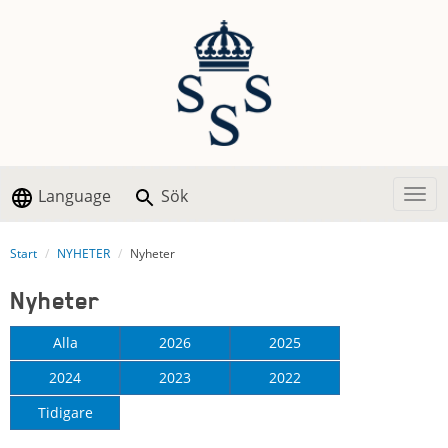
Language
Sök
Togg
Start
NYHETER
Nyheter
Nyheter
Alla
2026
2025
2024
2023
2022
Tidigare