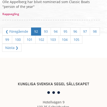
Olle Appelberg har blivit nominerad som Classic Boats
"person of the year"
Kappsegling
❮ Föregående
92
93
94
95
96
97
98
99
100
101
102
103
104
105
Nästa ❯
KUNGLIGA SVENSKA SEGEL SÄLLSKAPET
Hotellvägen 9
133 35 Saltsjöbaden