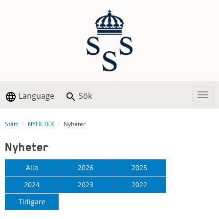
Language
Sök
Togg
Start
NYHETER
Nyheter
Nyheter
Alla
2026
2025
2024
2023
2022
Tidigare