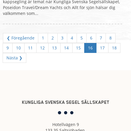
kappsegling är temat när Kungliga Svenska Segelsällskapet,
Poseidon Travel/Dream Yachts och Allt för sjön hälsar dig
välkommen som...
❮ Föregående
1
2
3
4
5
6
7
8
9
10
11
12
13
14
15
16
17
18
Nästa ❯
KUNGLIGA SVENSKA SEGEL SÄLLSKAPET
Hotellvägen 9
133 35 Saltsjöbaden