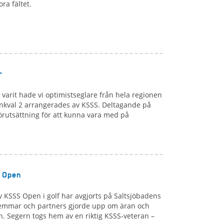
ra fältet.
r
varit hade vi optimistseglare från hela regionen
nkval 2 arrangerades av KSSS. Deltagande på
örutsättning för att kunna vara med på
S Open
 KSSS Open i golf har avgjorts på Saltsjöbadens
emmar och partners gjorde upp om äran och
. Segern togs hem av en riktig KSSS-veteran –