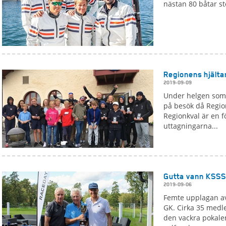
nästan 80 båtar sto
Regionens hjälta
2019-09-09
Under helgen som 
på besök då Regio
Regionkval är en f
uttagningarna...
Gutta vann KSS
2019-09-06
Femte upplagan av
GK. Cirka 35 medl
den vackra pokalen