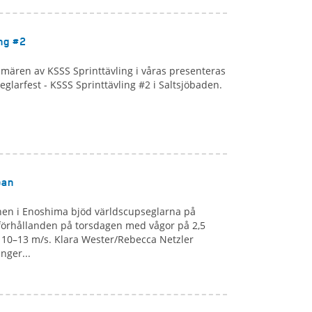
ng #2
imären av KSSS Sprinttävling i våras presenteras
eglarfest - KSSS Sprinttävling #2 i Saltsjöbaden.
pan
nen i Enoshima bjöd världscupseglarna på
 förhållanden på torsdagen med vågor på 2,5
 10–13 m/s. Klara Wester/Rebecca Netzler
nger...