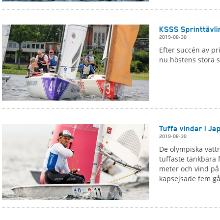
KSSS Sprinttävli
2019-08-30
Efter succén av pr
nu höstens stora s
Tuffa vindar i Ja
2019-08-30
De olympiska vatt
tuffaste tänkbara
meter och vind på
kapsejsade fem gå