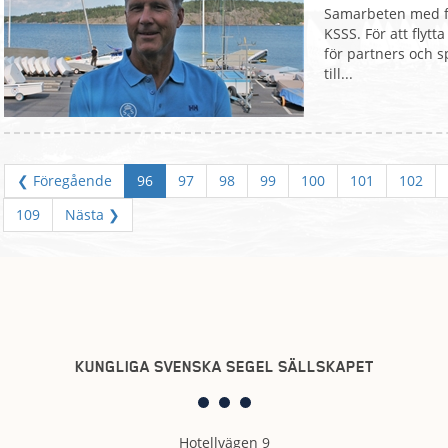
Samarbeten med fö
KSSS. För att flyt
för partners och s
till...
❮ Föregående
96
97
98
99
100
101
102
109
Nästa ❯
KUNGLIGA SVENSKA SEGEL SÄLLSKAPET
Hotellvägen 9