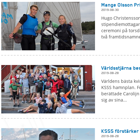
Mange Olsson Pri
2019-08-30
Hugo Christensson 
stipendiemottagar
ceremoni på torsd
två framtidsnamne
Världsstjärna be
2019-08-28
Världens bästa kvi
KSSS hamnplan. Fö
berättade Carolij
sig av sina...
KSSS förstärker
2019-08-28