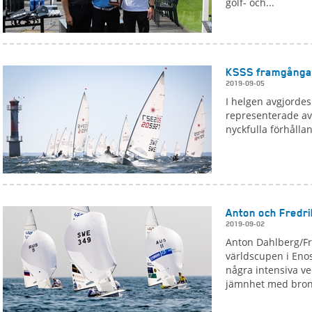
golf- och...
KSSS framgånga
2019-09-05
I helgen avgjordes
representerade av 
nyckfulla förhållan
Anton och Fredri
2019-09-02
Anton Dahlberg/Fr
världscupen i En
några intensiva ve
jämnhet med brons