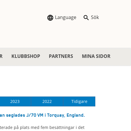
Language
Sök
R
KLUBBSHOP
PARTNERS
MINA SIDOR
2023
2022
Tidigare
an seglades J/70 VM i Torquay, England.
terade på plats med fem besättningar i det