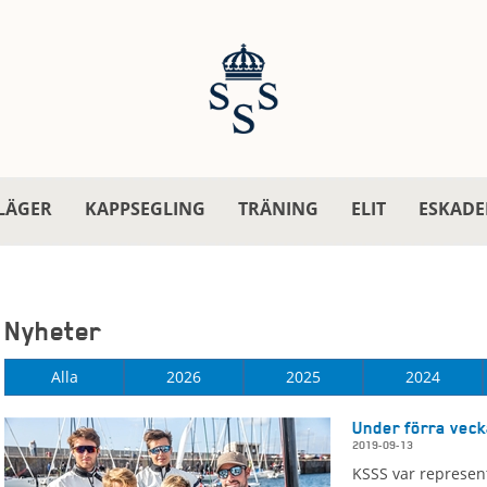
LÄGER
KAPPSEGLING
TRÄNING
ELIT
ESKADE
Nyheter
Alla
2026
2025
2024
Under förra veck
2019-09-13
KSSS var represen