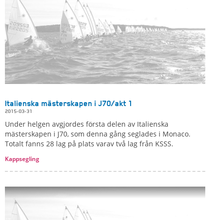
Italienska mästerskapen i J70/akt 1
2015-03-31
Under helgen avgjordes första delen av Italienska
mästerskapen i J70, som denna gång seglades i Monaco.
Totalt fanns 28 lag på plats varav två lag från KSSS.
Kappsegling