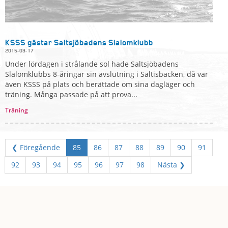
KSSS gästar Saltsjöbadens Slalomklubb
2015-03-17
Under lördagen i strålande sol hade Saltsjöbadens
Slalomklubbs 8-åringar sin avslutning i Saltisbacken, då var
även KSSS på plats och berättade om sina dagläger och
träning. Många passade på att prova...
Träning
❮ Föregående
85
86
87
88
89
90
91
92
93
94
95
96
97
98
Nästa ❯