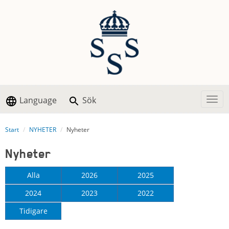
Language
Sök
Togg
Start
NYHETER
Nyheter
Nyheter
Alla
2026
2025
2024
2023
2022
Tidigare